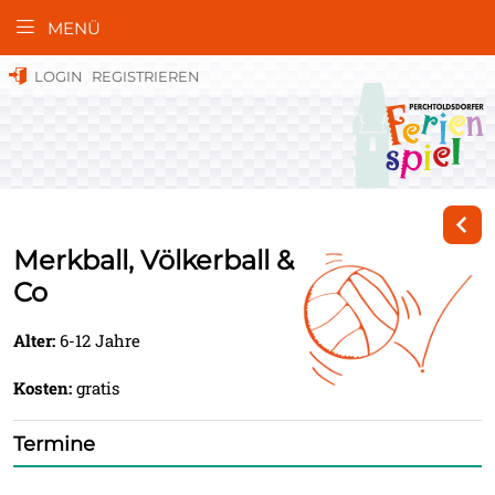
MENÜ
LOGIN
REGISTRIEREN
Merkball, Völkerball &
Co
Alter:
6-12 Jahre
Kosten:
gratis
Termine