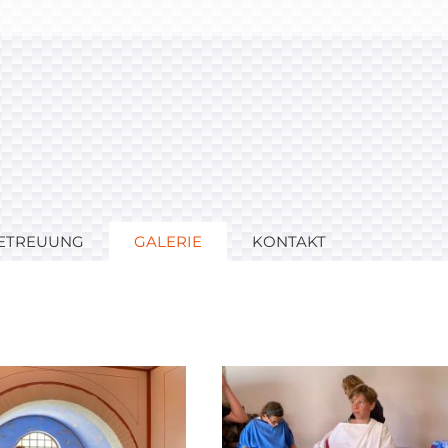
ETREUUNG
GALERIE
KONTAKT