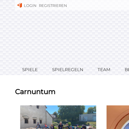
LOGIN
REGISTRIEREN
SPIELE
SPIELREGELN
TEAM
B
Carnuntum