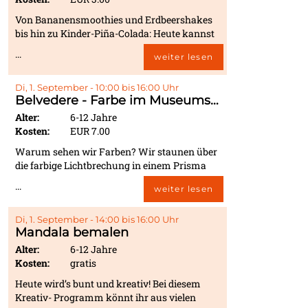
Von Bananensmoothies und Erdbeershakes
bis hin zu Kinder-Piña-Colada: Heute kannst
du deinen eigenen Cocktail entwerfen, mixen,
...
weiter lesen
verzieren und ihn dir anschließend richtig gut
schmecken lassen.
Di, 1. September - 10:00 bis 16:00 Uhr
Belvedere - Farbe im Museumsatelier
Alter:
6-12 Jahre
Kosten:
EUR 7.00
Warum sehen wir Farben? Wir staunen über
die farbige Lichtbrechung in einem Prisma
und entdecken darin alle Farben des
...
weiter lesen
Regenbogens. Warum mögen wir manche
Farben besonders, und wie können wir die
Lieblingsfarbe selbst im Atelier herstellen?
Di, 1. September - 14:00 bis 16:00 Uhr
Mandala bemalen
Wir mischen Farben und tragen sie mit
Pinsel, Spachtel oder Schwamm auf eine
Alter:
6-12 Jahre
Malplatte auf.
Kosten:
gratis
Heute wird’s bunt und kreativ! Bei diesem
Kreativ- Programm könnt ihr aus vielen