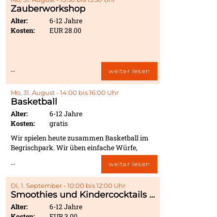
haben. Egal, ob du ein Puzzleprofi bist oder
Zauberworkshop
lieber würfeln und strategisch denken
möchtest – für jeden ist etwas dabei. Mach
Alter:
6-12 Jahre
dich bereit für eine spannende Reise durch die
Kosten:
EUR 28.00
Welt der Spiele!
...
weiter lesen
Mo, 31. August - 14:00 bis 16:00 Uhr
Basketball
Alter:
6-12 Jahre
Kosten:
gratis
Wir spielen heute zusammen Basketball im
Begrischpark. Wir üben einfache Würfe,
Dribblings und Teamaktionen und haben
...
weiter lesen
dabei jede Menge Spaß. Egal ob Anfänger
oder schon Profi – beim Basketball ist für alle
etwas dabei. Freu dich auf ein spannendes,
Di, 1. September - 10:00 bis 12:00 Uhr
Smoothies und Kindercocktails mixen
schnelles Spiel voller Bewegung, Teamgeist
und Action!
Alter:
6-12 Jahre
Kosten:
EUR 3.00