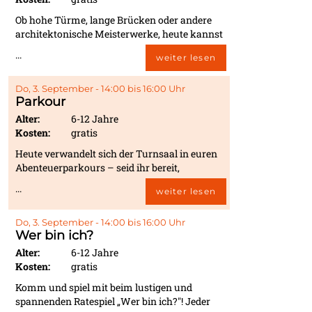
ganz viel Musik sind garantiert!
Ob hohe Türme, lange Brücken oder andere
architektonische Meisterwerke, heute kannst
du zur Architektin bzw. zum Architekten
...
weiter lesen
werden. In verschiedenen Kategorien werden
wir in kleinen Teams tolle Bauwerke mit
bunten Bausteinen entwerfen. Unsere
Do, 3. September - 14:00 bis 16:00 Uhr
Parkour
Betreuerinnen und Betreuer belohnen die
kreativsten, waghalsigsten und
Alter:
6-12 Jahre
imposantesten Bauwerke mit kleinen
Kosten:
gratis
Preisen.
Heute verwandelt sich der Turnsaal in euren
Abenteuerparkours – seid ihr bereit,
Hindernisse zu überwinden und eure eigenen
...
weiter lesen
Tricks auszuprobieren? Springt über Matten,
balanciert auf Bänken, klettert über kleine
Hindernisse und probiert aus, wie ihr am
Do, 3. September - 14:00 bis 16:00 Uhr
Wer bin ich?
besten vorankommt – vielleicht entdeckt ihr
dabei sogar neue Wege oder kleine Tricks, die
Alter:
6-12 Jahre
ihr vorher noch nie gemacht habt!
Kosten:
gratis
Komm und spiel mit beim lustigen und
spannenden Ratespiel „Wer bin ich?"! Jeder