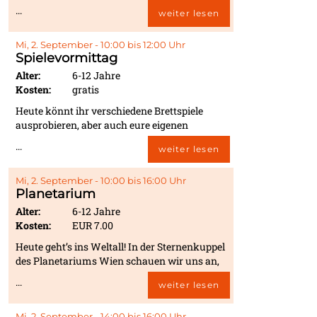
schönen Vorlagen wählen und diese ganz
...
weiter lesen
nach Lust und Laune mit leuchtenden Farben
gestalten. Ob knallig, pastellig oder
kunterbunt – jedes Mandala wird zu einem
Mi, 2. September - 10:00 bis 12:00 Uhr
Spielevormittag
echten Unikat.
Alter:
6-12 Jahre
Kosten:
gratis
Heute könnt ihr verschiedene Brettspiele
ausprobieren, aber auch eure eigenen
mitbringen. Lerne neue Spiele kennen und
...
weiter lesen
verbringe einen netten und gemütlichen
Vormittag zusammen mit anderen Kindern.
Mi, 2. September - 10:00 bis 16:00 Uhr
Planetarium
Alter:
6-12 Jahre
Kosten:
EUR 7.00
Heute geht’s ins Weltall! In der Sternenkuppel
des Planetariums Wien schauen wir uns an,
was es im Weltraum zu sehen gibt. Dazu
...
weiter lesen
haben wir uns ein Spiel ausgedacht, bei dem
alle mitmachen können. Allzuviel verraten
Mi, 2. September - 14:00 bis 16:00 Uhr