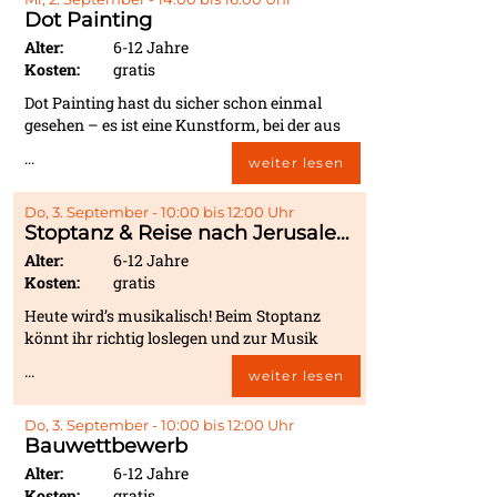
wollen wir nicht, aber eines ist sicher: Der
Dot Painting
nächste Blick zum Sternenhimmel wird ein
ganz anderer sein als zuvor!
Alter:
6-12 Jahre
Kosten:
gratis
Dot Painting hast du sicher schon einmal
gesehen – es ist eine Kunstform, bei der aus
Zusammensetzung vieler kleiner Punkte
...
weiter lesen
faszinierende Formen und Muster entstehen
können. Heute wirst du zum Künstler bzw.
zur Künstlerin! Ob Motive oder einfach nur
Do, 3. September - 10:00 bis 12:00 Uhr
Stoptanz & Reise nach Jerusalem
schöne Muster – du zauberst großartige
Bilder!
Alter:
6-12 Jahre
Kosten:
gratis
Heute wird’s musikalisch! Beim Stoptanz
könnt ihr richtig loslegen und zur Musik
tanzen – aber aufgepasst: Sobald die Musik
...
weiter lesen
stoppt, heißt es blitzschnell stillstehen! Wer
sich noch bewegt, scheidet aus. Auch bei der
Reise nach Jerusalem wird es spannend: Die
Do, 3. September - 10:00 bis 12:00 Uhr
Bauwettbewerb
Musik läuft, ihr geht fröhlich um die Stühle
herum – und wenn sie stoppt, müsst ihr
Alter:
6-12 Jahre
schnell einen Platz finden! Spiel, Spaß und
Kosten:
gratis