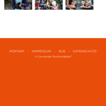
•
•
•
KONTAKT
IMPRESSUM
AGB
DATENSCHUTZ
© Gemeinde Perchtoldsdorf